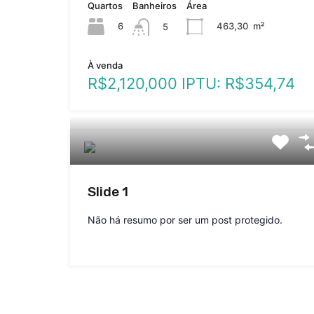
Quartos
Banheiros
Área
6
463,30
m²
5
À venda
R$2,120,000 IPTU: R$354,74
Slide 1
Não há resumo por ser um post protegido.