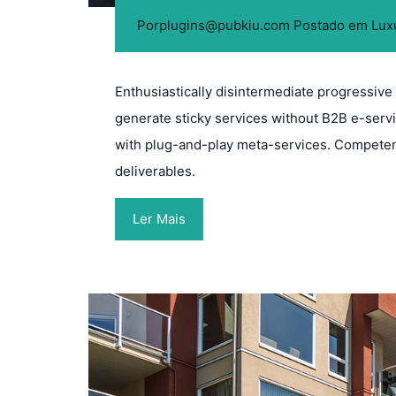
Por
plugins@pubkiu.com
Postado em
Lux
Enthusiastically disintermediate progressive 
generate sticky services without B2B e-servi
with plug-and-play meta-services. Competent
deliverables.
Ler Mais